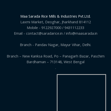
Maa Sarada Rice Mills & Industries Pvt.Ltd.
Laxmi Market, Deoghar, Jharkhand 814112
Mobile - 9122927000 / 9431112233
Email - contact@saradarice.in / info@maasarada.in
Branch - Pandav Nagar, Mayur Vihar, Delhi.
Branch – New Kanksa Road, Po – Panagarh Bazar, Paschim
Bardhaman – 713148, West Bengal
.