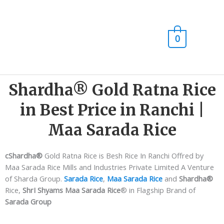
Skip
Main
to
content
Men
0
Shardha® Gold Ratna Rice
in Best Price in Ranchi |
Maa Sarada Rice
cShardha®️
Gold Ratna Rice is Besh Rice In Ranchi Offred by
Maa Sarada Rice Mills and Industries Private Limited A Venture
of Sharda Group.
Sarada Rice
,
Maa Sarada Rice
and
Shardha®️
Rice,
ShrI Shyams Maa Sarada Rice
®️ in Flagship Brand of
Sarada Group