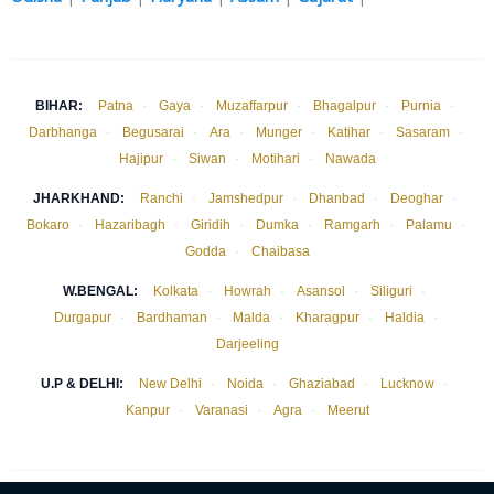
BIHAR:
Patna
·
Gaya
·
Muzaffarpur
·
Bhagalpur
·
Purnia
·
Darbhanga
·
Begusarai
·
Ara
·
Munger
·
Katihar
·
Sasaram
·
Hajipur
·
Siwan
·
Motihari
·
Nawada
JHARKHAND:
Ranchi
·
Jamshedpur
·
Dhanbad
·
Deoghar
·
Bokaro
·
Hazaribagh
·
Giridih
·
Dumka
·
Ramgarh
·
Palamu
·
Godda
·
Chaibasa
W.BENGAL:
Kolkata
·
Howrah
·
Asansol
·
Siliguri
·
Durgapur
·
Bardhaman
·
Malda
·
Kharagpur
·
Haldia
·
Darjeeling
U.P & DELHI:
New Delhi
·
Noida
·
Ghaziabad
·
Lucknow
·
Kanpur
·
Varanasi
·
Agra
·
Meerut