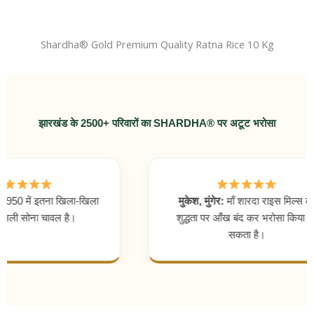
Shardha®️ Gold Premium Quality Ratna Rice 10 Kg
झारखंड के 2500+ परिवारों का SHARDHA® पर अटूट भरोसा
इतना खिला-खिला
मुकेश, मुंगेर:
माँ शारदा राइस मिल्स की
 चावल है।
शुद्धता पर आँख बंद कर भरोसा किया जा
सकता है।