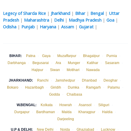
Legecy of Sharda Rice
|
Jharkhand
|
Bihar
|
Bengal
|
Uttar
Pradesh
|
Maharashtra
|
Delhi
|
Madhya Pradesh
|
Goa
|
Odisha
|
Punjab
|
Haryana
|
Assam
|
Gujarat
|
BIHAR:
Patna
·
Gaya
·
Muzaffarpur
·
Bhagalpur
·
Purnia
·
Darbhanga
·
Begusarai
·
Ara
·
Munger
·
Katihar
·
Sasaram
·
Hajipur
·
Siwan
·
Motihari
·
Nawada
JHARKHAND:
Ranchi
·
Jamshedpur
·
Dhanbad
·
Deoghar
·
Bokaro
·
Hazaribagh
·
Giridih
·
Dumka
·
Ramgarh
·
Palamu
·
Godda
·
Chaibasa
W.BENGAL:
Kolkata
·
Howrah
·
Asansol
·
Siliguri
·
Durgapur
·
Bardhaman
·
Malda
·
Kharagpur
·
Haldia
·
Darjeeling
U.P & DELHI:
New Delhi
·
Noida
·
Ghaziabad
·
Lucknow
·