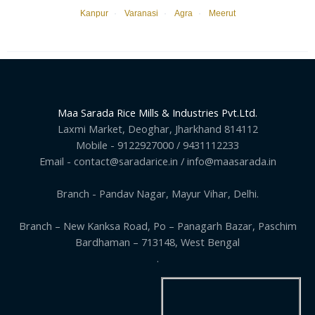
Kanpur
·
Varanasi
·
Agra
·
Meerut
Maa Sarada Rice Mills & Industries Pvt.Ltd.
Laxmi Market, Deoghar, Jharkhand 814112
Mobile - 9122927000 / 9431112233
Email - contact@saradarice.in / info@maasarada.in
Branch - Pandav Nagar, Mayur Vihar, Delhi.
Branch – New Kanksa Road, Po – Panagarh Bazar, Paschim
Bardhaman – 713148, West Bengal
.