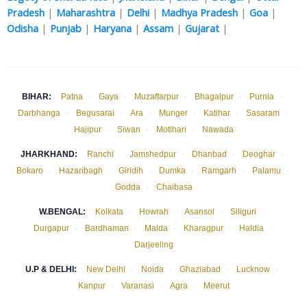
Pradesh
|
Maharashtra
|
Delhi
|
Madhya Pradesh
|
Goa
|
Odisha
|
Punjab
|
Haryana
|
Assam
|
Gujarat
|
BIHAR:
Patna
·
Gaya
·
Muzaffarpur
·
Bhagalpur
·
Purnia
·
Darbhanga
·
Begusarai
·
Ara
·
Munger
·
Katihar
·
Sasaram
·
Hajipur
·
Siwan
·
Motihari
·
Nawada
JHARKHAND:
Ranchi
·
Jamshedpur
·
Dhanbad
·
Deoghar
·
Bokaro
·
Hazaribagh
·
Giridih
·
Dumka
·
Ramgarh
·
Palamu
·
Godda
·
Chaibasa
W.BENGAL:
Kolkata
·
Howrah
·
Asansol
·
Siliguri
·
Durgapur
·
Bardhaman
·
Malda
·
Kharagpur
·
Haldia
·
Darjeeling
U.P & DELHI:
New Delhi
·
Noida
·
Ghaziabad
·
Lucknow
·
Kanpur
·
Varanasi
·
Agra
·
Meerut