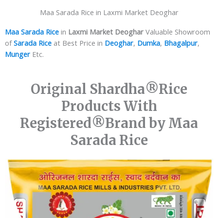
Maa Sarada Rice in Laxmi Market Deoghar
Maa Sarada Rice
in
Laxmi Market Deoghar
Valuable Showroom
of
Sarada Rice
at Best Price in
Deoghar
,
Dumka
,
Bhagalpur
,
Munger
Etc.
Original Shardha®️Rice
Products With
Registered®️Brand by Maa
Sarada Rice