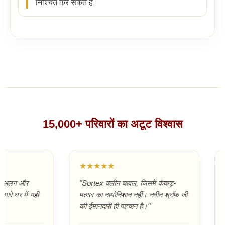
निश्चित कर सकते हैं।
15,000+ परिवारों का अटूट विश्वास
★★★★★
★★★★
"Sortex क्लीन चावल, जिसमें कंकड़-
"Annadanam
यही
पत्थर का नामोनिशान नहीं। नवीन श्रॉफ जी
मेल पहले नही
की ईमानदारी ही पहचान है।"
एक साथ।"