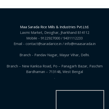
Maa Sarada Rice Mills & Industries Pvt.Ltd.
Laxmi Market, Deoghar, Jharkhand 814112
Mobile - 9122927000 / 9431112233
Email - contact@saradarice.in / info@maasarada.in
Branch - Pandav Nagar, Mayur Vihar, Delhi.
Branch – New Kanksa Road, Po – Panagarh Bazar, Paschim
Bardhaman – 713148, West Bengal
.