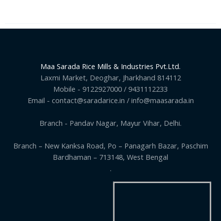
Maa Sarada Rice Mills & Industries Pvt.Ltd.
Laxmi Market, Deoghar, Jharkhand 814112
Mobile - 9122927000 / 9431112233
Email - contact@saradarice.in / info@maasarada.in
Branch - Pandav Nagar, Mayur Vihar, Delhi.
Branch – New Kanksa Road, Po – Panagarh Bazar, Paschim
Bardhaman – 713148, West Bengal
.