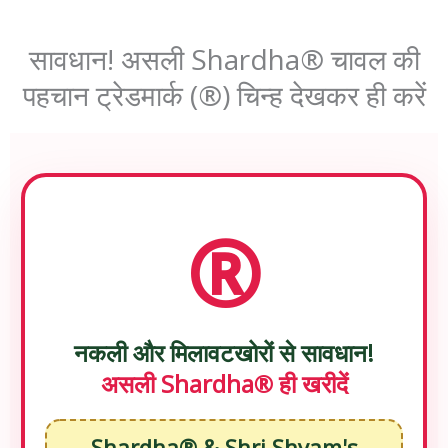
सावधान! असली Shardha® चावल की
पहचान ट्रेडमार्क (®) चिन्ह देखकर ही करें
®
नकली और मिलावटखोरों से सावधान!
असली Shardha® ही खरीदें
Shardha® & Shri Shyam's