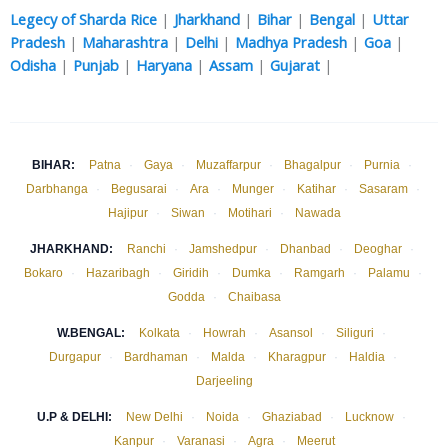
Legecy of Sharda Rice
|
Jharkhand
|
Bihar
|
Bengal
|
Uttar
Pradesh
|
Maharashtra
|
Delhi
|
Madhya Pradesh
|
Goa
|
Odisha
|
Punjab
|
Haryana
|
Assam
|
Gujarat
|
BIHAR:
Patna
·
Gaya
·
Muzaffarpur
·
Bhagalpur
·
Purnia
·
Darbhanga
·
Begusarai
·
Ara
·
Munger
·
Katihar
·
Sasaram
·
Hajipur
·
Siwan
·
Motihari
·
Nawada
JHARKHAND:
Ranchi
·
Jamshedpur
·
Dhanbad
·
Deoghar
·
Bokaro
·
Hazaribagh
·
Giridih
·
Dumka
·
Ramgarh
·
Palamu
·
Godda
·
Chaibasa
W.BENGAL:
Kolkata
·
Howrah
·
Asansol
·
Siliguri
·
Durgapur
·
Bardhaman
·
Malda
·
Kharagpur
·
Haldia
·
Darjeeling
U.P & DELHI:
New Delhi
·
Noida
·
Ghaziabad
·
Lucknow
·
Kanpur
·
Varanasi
·
Agra
·
Meerut