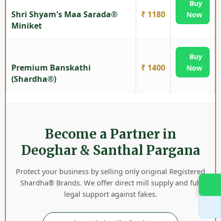
Buy
Shri Shyam's Maa Sarada®
₹ 1180
Now
Miniket
Buy
Premium Banskathi
₹ 1400
Now
(Shardha®)
Become a Partner in
Deoghar & Santhal Pargana
Protect your business by selling only original Registered
Shardha® Brands. We offer direct mill supply and full
legal support against fakes.