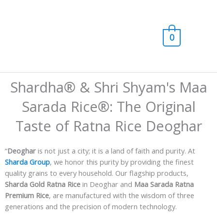
Skip
Main
to
content
Men
0
Shardha® & Shri Shyam's Maa
Sarada Rice®: The Original
Taste of Ratna Rice Deoghar
“
Deoghar
is not just a city; it is a land of faith and purity. At
Sharda Group
, we honor this purity by providing the finest
quality grains to every household. Our flagship products,
Sharda Gold Ratna Rice
in Deoghar and
Maa Sarada Ratna
Premium Rice
, are manufactured with the wisdom of three
generations and the precision of modern technology.